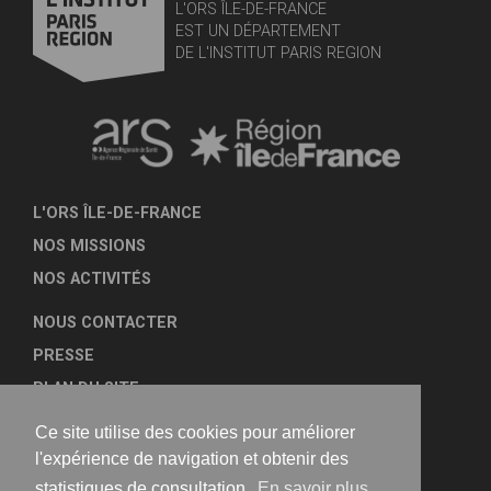
L'ORS ÎLE-DE-FRANCE
EST UN DÉPARTEMENT
DE L'INSTITUT PARIS REGION
L'ORS ÎLE-DE-FRANCE
NOS MISSIONS
NOS ACTIVITÉS
NOUS CONTACTER
PRESSE
PLAN DU SITE
MENTIONS LÉGALES
Ce site utilise des cookies pour améliorer
TRANSPARENCE
l'expérience de navigation et obtenir des
statistiques de consultation.
En savoir plus