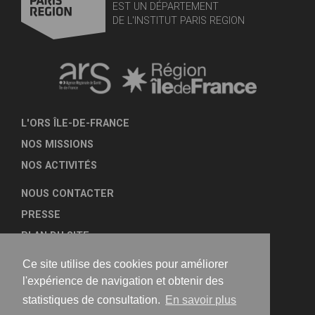
EST UN DÉPARTEMENT
DE L'INSTITUT PARIS REGION
L'ORS ÎLE-DE-FRANCE
NOS MISSIONS
NOS ACTIVITÉS
NOUS CONTACTER
PRESSE
PLAN DU SITE
MENTIONS LÉGALES
Ce site utilise des cookies pour améliorer
TRANSPARENCE
l'expérience de navigation et obtenir des
statistiques de consultation.
En savoir plus
NOUS SUIVRE