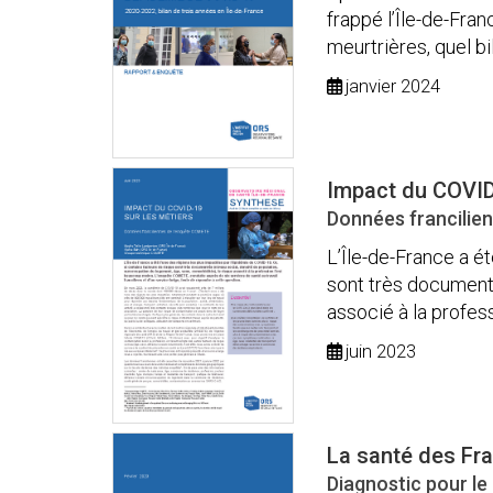
frappé l’Île-de-Fra
meurtrières, quel bil
janvier 2024
Impact du COVID
Données francilie
L’Île-de-France a é
sont très documenté
associé à la professio
juin 2023
La santé des Fra
Diagnostic pour le