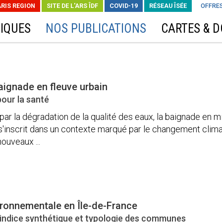
ARIS REGION
SITE DE L'ARS ÎDF
COVID-19
RÉSEAU ÎSÉE
OFFRES
IQUES
NOS PUBLICATIONS
CARTES & 
baignade en fleuve urbain
our la santé
r la dégradation de la qualité des eaux, la baignade en mil
r s'inscrit dans un contexte marqué par le changement clim
ouveaux ...
ironnementale en Île-de-France
 indice synthétique et typologie des communes