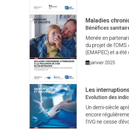
Maladies chroniqu
Bénéfices sanitair
Menée en partenari
du projet de l'OMS 
(EMAPEC) et a été c
janvier 2025
Les interruption
Evolution des indi
Un demi-siècle après
encore régulièrement
l’IVG ne cesse d’évol