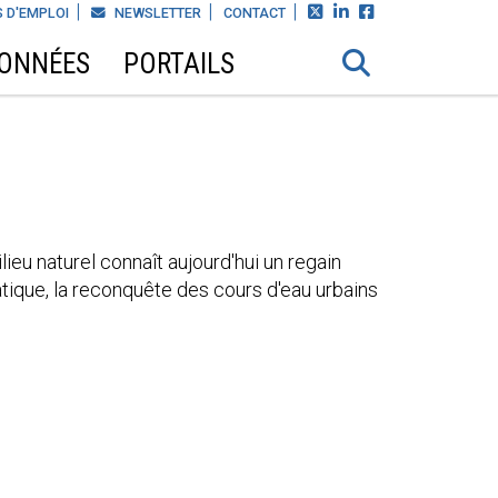



 D'EMPLOI
NEWSLETTER
CONTACT
DONNÉES
PORTAILS
ieu naturel connaît aujourd'hui un regain
atique, la reconquête des cours d'eau urbains