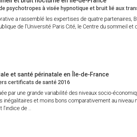
eil et bruit nocturne en Île-de-France
psychotropes à visée hypnotique et bruit lié aux transp
ative a rassemblé les expertises de quatre partenaires, Brui
lique de l’Université Paris Cité, le Centre du sommeil et de
iale et santé périnatale en Île-de-France
rs certificats de santé 2016
uée par une grande variabilité des niveaux socio-économi
s inégalitaires et moins bons comparativement au niveau nat
l’indice de ...