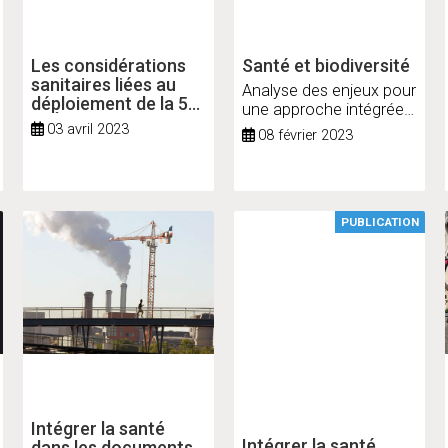
Les considérations
Santé et biodiversité
sanitaires liées au
Analyse des enjeux pour
déploiement de la 5G
une approche intégrée
en Île-de-France
en Île-de-France
03 avril 2023
08 février 2023
PUBLICATION
Intégrer la santé
Intégrer la santé
dans les documents