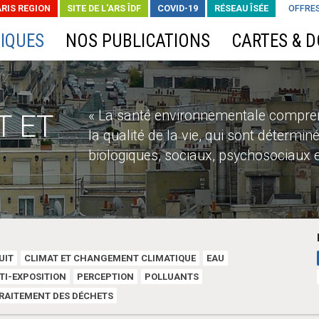
ARIS REGION
SITE DE L'ARS ÎDF
COVID-19
RÉSEAU ÎSÉE
OFFRES
IQUES
NOS PUBLICATIONS
CARTES & 
« La santé environnementale compren
T ET
la qualité de la vie, qui sont détermi
biologiques, sociaux, psychosociaux 
UIT
CLIMAT ET CHANGEMENT CLIMATIQUE
EAU
TI-EXPOSITION
PERCEPTION
POLLUANTS
RAITEMENT DES DÉCHETS