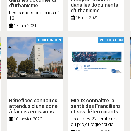
dans les documents
d'urbanisme
d'urbanisme
Les carnets pratiques n°
15 juin 2021
13
17 juin 2021
PUBLICATION
PUBLICATION
Bénéfices sanitaires
Mieux connaître la
attendus d'une zone
santé des Franciliens
à faibles émissions
et ses déterminants
métropolitaine
dans les nouveaux
Profil des 22 territoires
10 janvier 2020
territoires de
du projet régional de
coordination
santé d’Île-de-france :