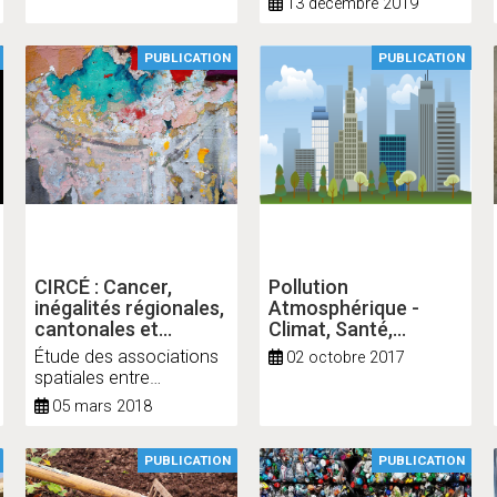
13 décembre 2019
mises à jour 2019 et
nouveautés
PUBLICATION
PUBLICATION
CIRCÉ : Cancer,
Pollution
inégalités régionales,
Atmosphérique -
cantonales et
Climat, Santé,
environnement
Société
Étude des associations
02 octobre 2017
spatiales entre
expositions
05 mars 2018
environnementales,
socio-économiques et
sanitaires en Île-de-
PUBLICATION
PUBLICATION
France