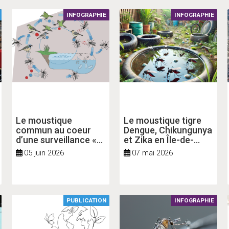
INFOGRAPHIE
INFOGRAPHIE
Le moustique
Le moustique tigre
commun au coeur
Dengue, Chikungunya
d’une surveillance «
et Zika en Île-de-
une seule santé »
France
05 juin 2026
07 mai 2026
PUBLICATION
INFOGRAPHIE