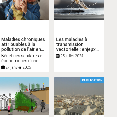
Maladies chroniques
Les maladies à
attribuables à la
transmission
pollution de l’air en
vectorielle : enjeux
Île-de-France
sanitaires pour l’Île-
Bénéfices sanitaires et
25 juillet 2024
de-France
économiques d’une
amélioration de la
27 janvier 2025
qualité de l’air
PUBLICATION