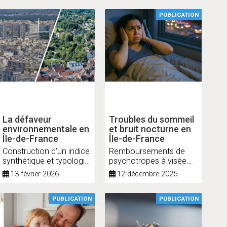
PUBLICATION
La défaveur
Troubles du sommeil
environnementale en
et bruit nocturne en
Île-de-France
Île-de-France
Construction d’un indice
Remboursements de
synthétique et typologie
psychotropes à visée
des communes
hypnotique et bruit lié
13 février 2026
12 décembre 2025
aux transports et à la vie
récréative
PUBLICATION
PUBLICATION