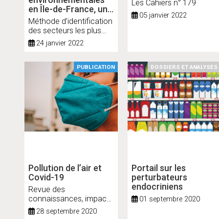
Les Cahiers n° 179
en Île-de-France, un
05 janvier 2022
enjeu de santé
Méthode d’identification
des secteurs les plus
impactés
24 janvier 2022
PUBLICATION
DOSSIERS ET ANALYSES
Pollution de l’air et
Portail sur les
Covid-19
perturbateurs
endocriniens
Revue des
connaissances, impact
01 septembre 2020
des mesures de
28 septembre 2020
confinement et enjeux