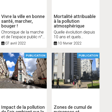
Vivre la ville en bonne
Mortalité attribuable
santé, marcher,
à la pollution
bouger !
atmosphérique
Chronique de la marche
Quelle évolution depuis
et de l'espace public n°
10 ans et quels
4
bénéfices d’une
07 avril 2022
10 février 2022
amélioration de la
qualité de l’air dans les
territoires ?
PUBLICATION
PUBLICATION
Impact de la pollution
Zones de cumul de
de l’air ambiant sur la
nuisances et