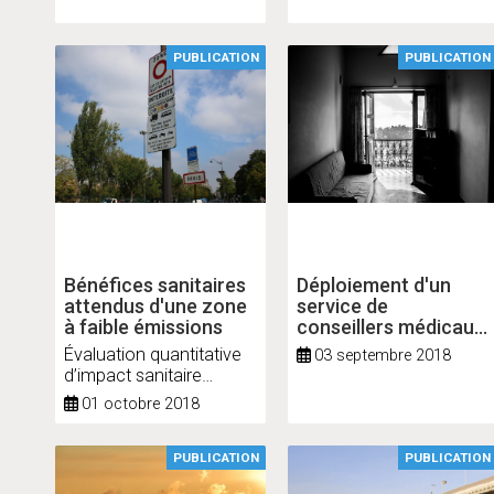
pour l’Île-de-France
PUBLICATION
PUBLICATION
Bénéfices sanitaires
Déploiement d'un
attendus d'une zone
service de
à faible émissions
conseillers médicaux
en environnement
Évaluation quantitative
03 septembre 2018
intérieur
d’impact sanitaire
prospective pour
01 octobre 2018
l’agglomération
parisienne
PUBLICATION
PUBLICATION