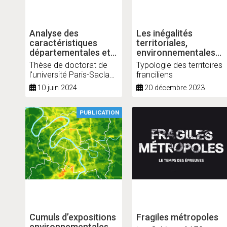
Analyse des
Les inégalités
caractéristiques
territoriales,
départementales et
environnementales
résidentielles
et sociales de santé
Thèse de doctorat de
Typologie des territoires
favorisant
l'université Paris-Saclay
franciliens
l'autonomie
– Caroline Laborde
10 juin 2024
20 décembre 2023
fonctionnelle des
personnes âgées
PUBLICATION
Cumuls d’expositions
Fragiles métropoles
environnementales