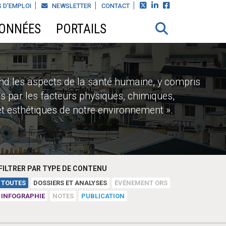



 D'EMPLOI
NEWSLETTER
CONTACT
DONNÉES
PORTAILS
d les aspects de la santé humaine, y compris
nés par les facteurs physiques, chimiques,
et esthétiques de notre environnement ».
FILTRER PAR TYPE DE CONTENU
TOUTES
DOSSIERS ET ANALYSES
ÉVÉNEMENT ORS
INFOGRAPHIE
NOTES
PUBLICATION