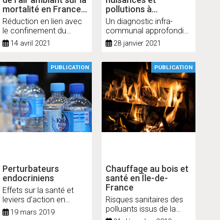
mortalité en France
pollutions à
métropolitaine.
Aubervilliers
Réduction en lien avec
Un diagnostic infra-
le confinement du
communal approfondi
printemps 2020 et
pour améliorer la santé
14 avril 2021
28 janvier 2021
nouvelles données sur
publique
le poids total pour la
période 2016-2019
PUBLICATION
PUBLICATION
Perturbateurs
Chauffage au bois et
endocriniens
santé en Île-de-
France
Effets sur la santé et
leviers d'action en
Risques sanitaires des
région
polluants issus de la
19 mars 2019
combustion de