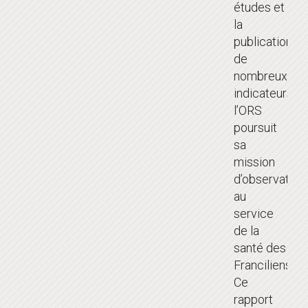
études et
la
publication
de
nombreux
indicateurs,
l’ORS
poursuit
sa
mission
d’observation
au
service
de la
santé des
Franciliens.
Ce
rapport