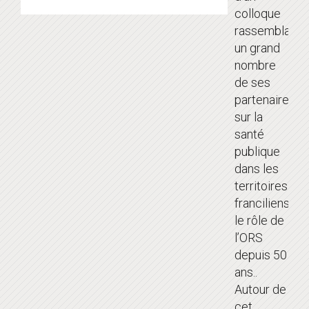
colloque
rassemblant
un grand
nombre
de ses
partenaires
sur la
santé
publique
dans les
territoires
franciliens :
le rôle de
l’ORS
depuis 50
ans..
Autour de
cet