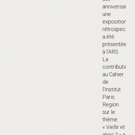
anniversaire,
une
exposition
rétrospective
a été
présentée
à l’ARS.
La
contribution
au Cahier
de
l’Institut
Paris
Region
sur le
thème
« Viellir et
alors ? » a