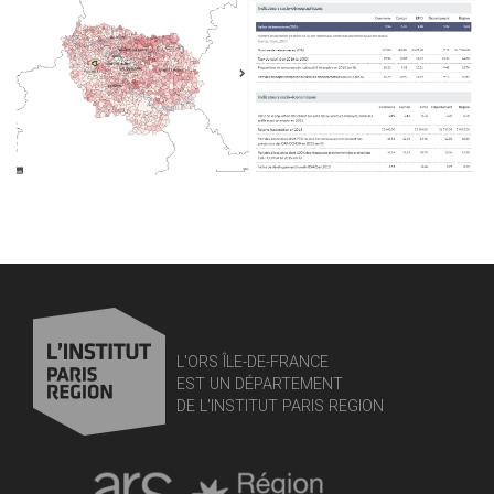
L'ORS ÎLE-DE-FRANCE
EST UN DÉPARTEMENT
DE L'INSTITUT PARIS REGION