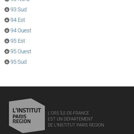
93 Sud
94 Est
94 Ouest
95 Est
95 Ouest
95 Sud
L'ORS ÎLE-DE-FRANCE
EST UN DÉPARTEMENT
DE L'INSTITUT PARIS REGION