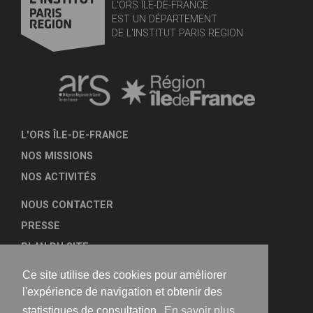
L'ORS ÎLE-DE-FRANCE
EST UN DÉPARTEMENT
DE L'INSTITUT PARIS REGION
L'ORS ÎLE-DE-FRANCE
NOS MISSIONS
NOS ACTIVITÉS
NOUS CONTACTER
PRESSE
PLAN DU SITE
MENTIONS LÉGALES
Ce site utilise des cookies pour améliorer
TRANSPARENCE
l'expérience de navigation et obtenir des
statistiques de consultation.
En savoir plus