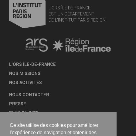
L'ORS ÎLE-DE-FRANCE
EST UN DÉPARTEMENT
DE L'INSTITUT PARIS REGION
L'ORS ÎLE-DE-FRANCE
NOS MISSIONS
NOS ACTIVITÉS
NOUS CONTACTER
PRESSE
PLAN DU SITE
MENTIONS LÉGALES
Ce site utilise des cookies pour améliorer
TRANSPARENCE
l'expérience de navigation et obtenir des