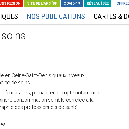
ARIS REGION
SITE DE L'ARS ÎDF
COVID-19
RÉSEAU ÎSÉE
OFFRES
IQUES
NOS PUBLICATIONS
CARTES & 
soins
le en Seine-Saint-Denis qu'aux niveaux
maine de soins.
omplémentaires, prenant en compte notamment
moindre consommation semble corrélée à la
graphie des professionnels de santé
es :