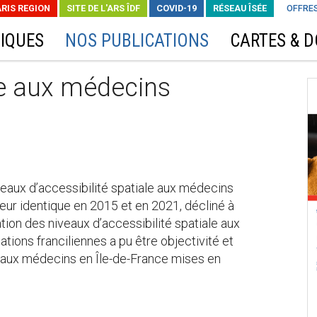
ARIS REGION
SITE DE L'ARS ÎDF
COVID-19
RÉSEAU ÎSÉE
OFFRES
IQUES
NOS PUBLICATIONS
CARTES & 
ale aux médecins
veaux d’accessibilité spatiale aux médecins
ateur identique en 2015 et en 2021, décliné à
tion des niveaux d’accessibilité spatiale aux
ions franciliennes a pu être objectivité et
té aux médecins en Île-de-France mises en