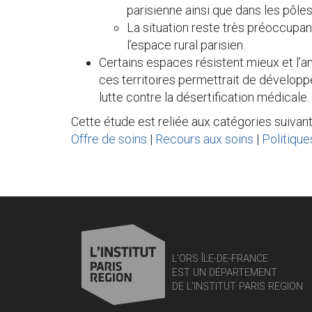
parisienne ainsi que dans les pôle
La situation reste très préoccupan
l’espace rural parisien.
Certains espaces résistent mieux et l’a
ces territoires permettrait de développe
lutte contre la désertification médicale.
Cette étude est reliée aux catégories suivant
Offre de soins
|
Recours aux soins
|
Politique
L'ORS ÎLE-DE-FRANCE
EST UN DÉPARTEMENT
DE L'INSTITUT PARIS REGION