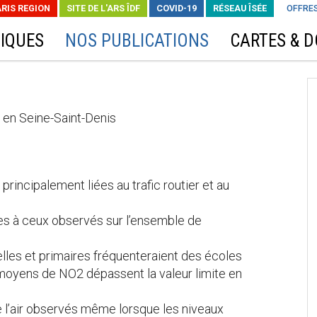
ARIS REGION
SITE DE L'ARS ÎDF
COVID-19
RÉSEAU ÎSÉE
OFFRES
IQUES
NOS PUBLICATIONS
CARTES & 
 en Seine-Saint-Denis
 principalement liées au trafic routier et au
ires à ceux observés sur l’ensemble de
lles et primaires fréquenteraient des écoles
moyens de NO2 dépassent la valeur limite en
de l’air observés même lorsque les niveaux