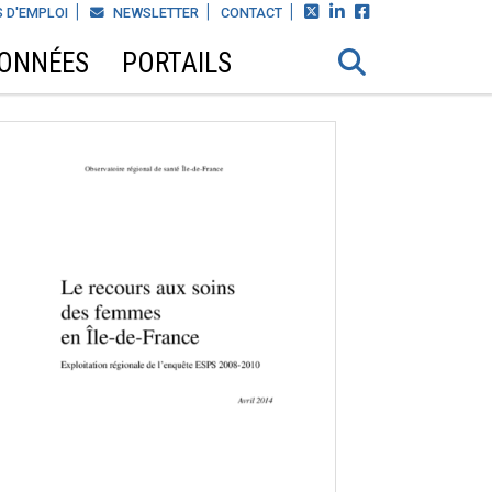



 D'EMPLOI
NEWSLETTER
CONTACT
DONNÉES
PORTAILS