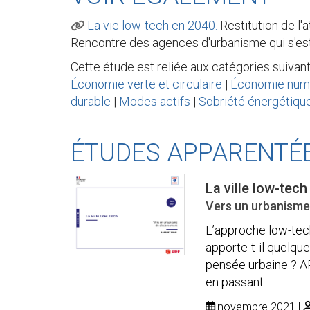
La vie low-tech en 2040.
Restitution de l'
Rencontre des agences d'urbanisme qui s'e
Cette étude est reliée aux catégories suivant
Économie verte et circulaire
|
Économie num
durable
|
Modes actifs
|
Sobriété énergétiqu
ÉTUDES APPARENTÉ
La ville low-tech
Vers un urbanisme
L’approche low-tech
apporte-t-il quelqu
pensée urbaine ? AR
en passant ...
novembre 2021