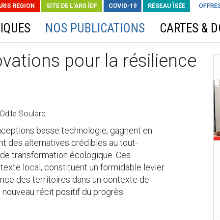
ARIS REGION
SITE DE L'ARS ÎDF
COVID-19
RÉSEAU ÎSÉE
OFFRES
IQUES
NOS PUBLICATIONS
CARTES & 
vations pour la résilience
 Odile Soulard
nceptions basse technologie, gagnent en
t des alternatives crédibles au tout-
n de transformation écologique. Ces
texte local, constituent un formidable levier
ence des territoires dans un contexte de
 nouveau récit positif du progrès.