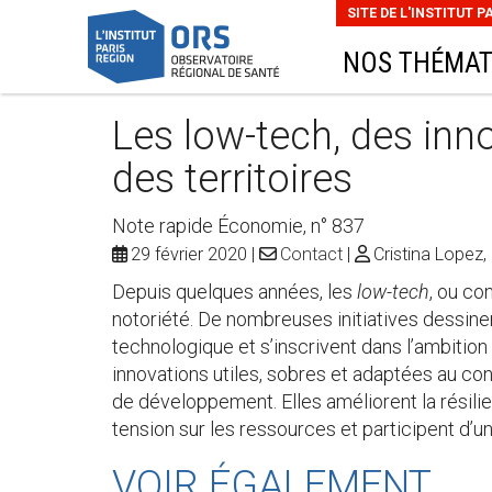
SITE DE L'INSTITUT P
NOS THÉMAT
Les low-tech, des inno
des territoires
Note rapide Économie, n° 837
29 février 2020
Contact
Cristina Lopez,
Depuis quelques années, les
low-tech
, ou co
notoriété. De nombreuses initiatives dessinen
technologique et s’inscrivent dans l’ambitio
innovations utiles, sobres et adaptées au con
de développement. Elles améliorent la résili
tension sur les ressources et participent d’un
VOIR ÉGALEMENT