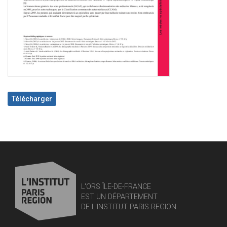
Télécharger
L'ORS ÎLE-DE-FRANCE
EST UN DÉPARTEMENT
DE L'INSTITUT PARIS REGION