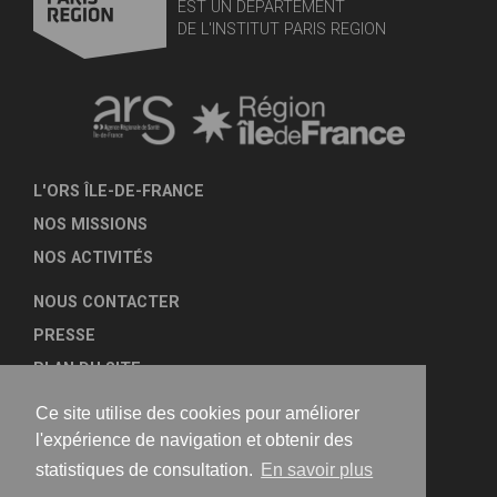
EST UN DÉPARTEMENT
DE L'INSTITUT PARIS REGION
L'ORS ÎLE-DE-FRANCE
NOS MISSIONS
NOS ACTIVITÉS
NOUS CONTACTER
PRESSE
PLAN DU SITE
MENTIONS LÉGALES
Ce site utilise des cookies pour améliorer
TRANSPARENCE
l'expérience de navigation et obtenir des
statistiques de consultation.
En savoir plus
NOUS SUIVRE