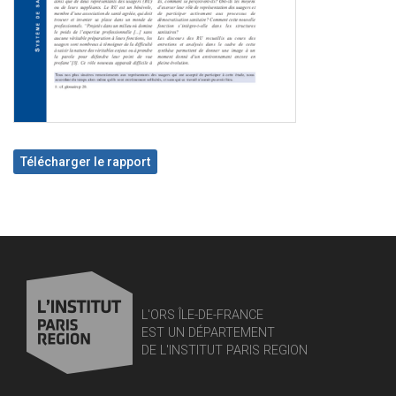
Télécharger le rapport
L'ORS ÎLE-DE-FRANCE
EST UN DÉPARTEMENT
DE L'INSTITUT PARIS REGION