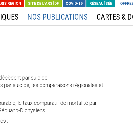
ARIS REGION
SITE DE L'ARS ÎDF
COVID-19
RÉSEAU ÎSÉE
OFFRES
IQUES
NOS PUBLICATIONS
CARTES & 
écèdent par suicide.
s par suicide, les comparaisons régionales et
rable, le taux comparatif de mortalité par
 Séquano-Dionysiens
es :