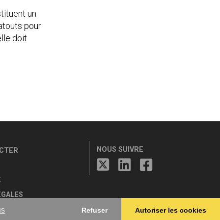
tituent un
atouts pour
lle doit
NOUS SUIVRE
CTER
E
ÉGALES
CE
us
Refuser
Autoriser les cookies