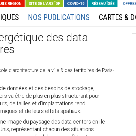
ARIS REGION
SITE DE L'ARS ÎDF
COVID-19
RÉSEAU ÎSÉE
OFFRES
IQUES
NOS PUBLICATIONS
CARTES & 
nergétique des data
ires
e d’architecture de la ville & des territoires de Paris-
de données et des besoins de stockage,
ers va être de plus en plus structurant pour
urs, de tailles et d’implantations rend
miques et de leurs effets spatiaux.
une image du paysage des data centers en Ile-
-Unis, représentant chacun des situations