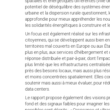
spatiales et énergétiques différentes (ville d
potentiel de déséquilibre des systèmes éner
urbaine et la dispersion rurale questionnent, l
approfondie pour mieux appréhender les nouv
les solidarités énergétiques à construire et l
Un focus est également réalisé sur les infra
citoyennes, qui se développent aussi bien en
territoires mal couverts en Europe ou aux Éta
plus en plus, aux services d’hébergement et 
réponse distribuée et pair-à-pair, dont l’impa
plus limité que les infrastructures centralis
près des besoins locaux, mais aussi plus rés
et moins concentrées spatialement. Elles cons
soutenir mais aussi à mieux évaluer, pour ré
data centers.
Le rapport propose également des visions p
fond et des signaux faibles pour imaginer l
possibles sont décrits : « Croissance et ultrac