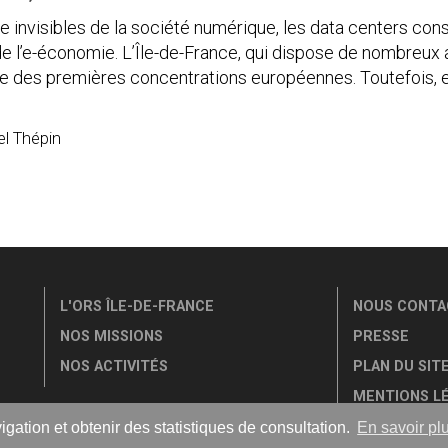
 invisibles de la société numérique, les data centers cons
e l’e-économie. L’Île-de-France, qui dispose de nombreux 
 une des premières concentrations européennes. Toutefois, e
el Thépin
L'ORS ÎLE-DE-FRANCE
NOUS CONTA
NOS MISSIONS
PRESSE
NOS ACTIVITÉS
PLAN DU SIT
MENTIONS L
TRANSPAREN
igation et obtenir des statistiques de consultation.
En savoir pl