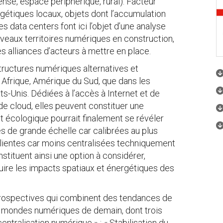
ense, espace périphérique, rural). Facteur
gétiques locaux, objets dont l’accumulation
es data centers font ici l’objet d’une analyse
eaux territoires numériques en construction,
es alliances d’acteurs à mettre en place.
structures numériques alternatives et
 Afrique, Amérique du Sud, que dans les
ts-Unis. Dédiées à l’accès à Internet et de
de cloud, elles peuvent constituer une
ct écologique pourrait finalement se révéler
ées de grande échelle car calibrées au plus
ilientes car moins centralisées techniquement
tituent ainsi une option à considérer,
duire les impacts spatiaux et énergétiques des
rospectives qui combinent des tendances de
es mondes numériques de demain, dont trois
entralisation numérique » ; « Stabilisation du