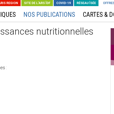
ARIS REGION
SITE DE L'ARS ÎDF
COVID-19
RÉSEAU ÎSÉE
OFFRES
IQUES
NOS PUBLICATIONS
CARTES & 
ssances nutritionnelles
es :