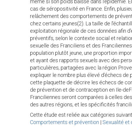
même si son poids baisse dans l'épidémie. E
cas de séropositivité en France. Enfin, plusie
relâchement des comportements de préventio
chez certains jeunes(2). La taille de l’échant
exploitation régionale de ces données afin d’
préventifs, selon le contexte social et relatio
sexuelle des Franciliens et des Franciliennes
population plutôt jeune, une proportion impo
et ayant des rapports sexuels avec des per
particulières, partagées avec la région Prov
expliquer le nombre plus élevé d’échecs de pr
cette plaquette de décrire les échecs de c
de prévention et de contraception en Ile-deF
Franciliennes seront comparées à celles des 
des autres régions, et les spécificités franci
Cette étude est reliée aux catégories suivant
Comportements et prévention
|
Sexualité et