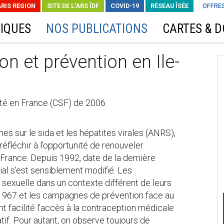
ARIS REGION
SITE DE L'ARS ÎDF
COVID-19
RÉSEAU ÎSÉE
OFFRES
IQUES
NOS PUBLICATIONS
CARTES & 
on et prévention en Ile-
ité en France (CSF) de 2006
hes sur le sida et les hépatites virales (ANRS),
réfléchir à l’opportunité de renouveler
France. Depuis 1992, date de la dernière
al s’est sensiblement modifié. Les
sexuelle dans un contexte différent de leurs
n 1967 et les campagnes de prévention face au
t facilité l’accès à la contraception médicale
tif. Pour autant, on observe toujours de