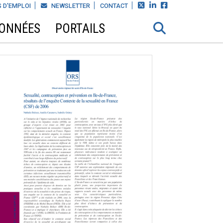



 D'EMPLOI
NEWSLETTER
CONTACT
DONNÉES
PORTAILS