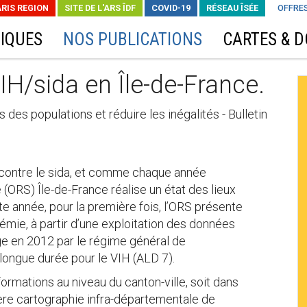
ARIS REGION
SITE DE L'ARS ÎDF
COVID-19
RÉSEAU ÎSÉE
OFFRES
IQUES
NOS PUBLICATIONS
CARTES & 
VIH/sida en Île-de-France.
des populations et réduire les inégalités - Bulletin
e contre le sida, et comme chaque année
 (ORS) Île-de-France réalise un état des lieux
te année, pour la première fois, l’ORS présente
émie, à partir d’une exploitation des données
rge en 2012 par le régime général de
 longue durée pour le VIH (ALD 7).
rmations au niveau du canton-ville, soit dans
ière cartographie infra-départementale de