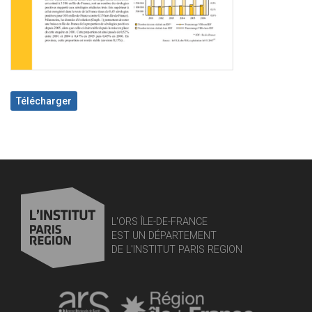
Télécharger
L'ORS ÎLE-DE-FRANCE
EST UN DÉPARTEMENT
DE L'INSTITUT PARIS REGION