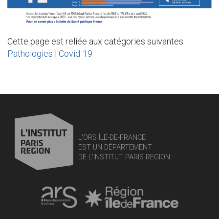
Cette page est reliée aux catégories suivantes :
Pathologies
|
Covid-19
L'ORS ÎLE-DE-FRANCE
EST UN DÉPARTEMENT
DE L'INSTITUT PARIS REGION