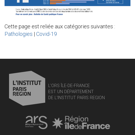
Cette page est reliée aux catégories suivantes :
Pathologies
|
Covid-19
L'ORS ÎLE-DE-FRANCE
EST UN DÉPARTEMENT
DE L'INSTITUT PARIS REGION