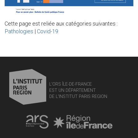
Cette page est reliée aux catégories suivantes :
Pathologies
|
Covid-19
L'ORS ÎLE-DE-FRANCE
EST UN DÉPARTEMENT
DE L'INSTITUT PARIS REGION